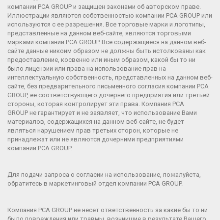
компании
PCA GROUP
и защищен законами об авторском праве.
Иллюстрации являются собственностью компании
PCA GROUP
или
используются с ее разрешения. Все торговые марки и логотипы,
представленные на данном веб-сайте, являются торговыми
марками компании
PCA GROUP
. Все содержащиеся на данном веб-
сайте данные никоим образом не должны быть истолкованы как
предоставление, косвенно или иным образом, какой бы то ни
было лицензии или права на использование прав на
интеллектуальную собственность, представленных на данном веб-
сайте, без предварительного письменного согласия компании
PCA
GROUP
, ее соответствующего дочернего предприятия или третьей
стороны, которая контролирует эти права. Компания
PCA
GROUP
не гарантирует и не заявляет, что использование Вами
материалов, содержащихся на данном веб-сайте, не будет
являться нарушением прав третьих сторон, которые не
принадлежат или не являются дочерними предприятиями
компании
PCA GROUP
.
Для подачи запроса о согласии на использование, пожалуйста,
обратитесь в маркетинговый отдел компании
PCA GROUP
.
Компания
PCA GROUP
не несет ответственность за какие бы то ни
было повреждения или травмы, возникшие в результате Вашего