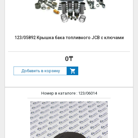
123/05892 Крышка бака топливного JCB с ключами
0₸
Добавить в корзину
Номер в каталоге
: 123/06014